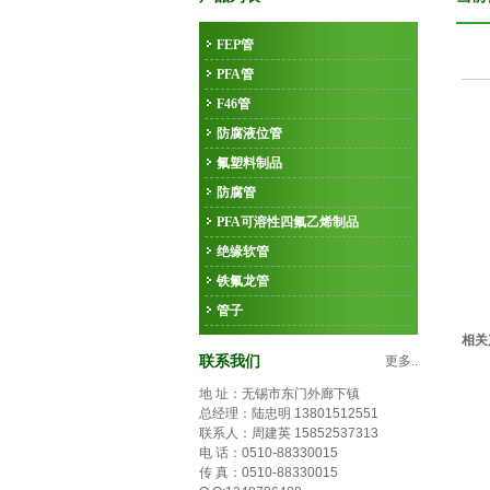
FEP管
PFA管
F46管
防腐液位管
氟塑料制品
防腐管
PFA可溶性四氟乙烯制品
绝缘软管
铁氟龙管
管子
相关
联系我们
更多..
地 址：无锡市东门外廊下镇
总经理：陆忠明 13801512551
联系人：周建英 15852537313
电 话：0510-88330015
传 真：0510-88330015