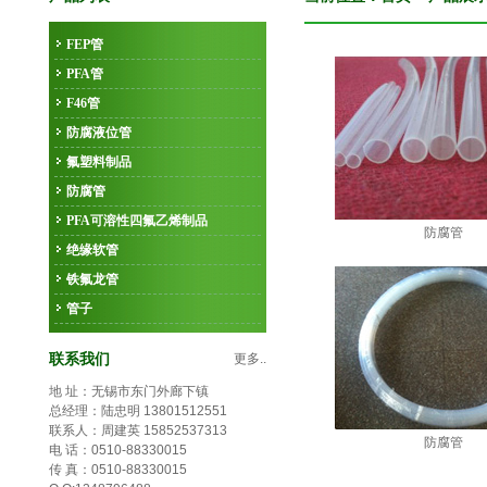
FEP管
PFA管
F46管
防腐液位管
氟塑料制品
防腐管
PFA可溶性四氟乙烯制品
防腐管
绝缘软管
铁氟龙管
管子
联系我们
更多..
地 址：无锡市东门外廊下镇
总经理：陆忠明 13801512551
联系人：周建英 15852537313
防腐管
电 话：0510-88330015
传 真：0510-88330015