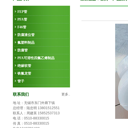
FEP管
PFA管
F46管
防腐液位管
氟塑料制品
防腐管
PFA可溶性四氟乙烯制品
绝缘软管
铁氟龙管
管子
联系我们
更多..
地 址：无锡市东门外廊下镇
总经理：陆忠明 13801512551
联系人：周建英 15852537313
电 话：0510-88330015
传 真：0510-88330015