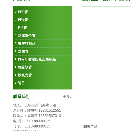
FEP管
PFA管
F46管
防腐液位管
氟塑料制品
防腐管
PFA可溶性四氟乙烯制品
绝缘软管
铁氟龙管
管子
联系我们
更多..
地 址：无锡市东门外廊下镇
总经理：陆忠明 13801512551
联系人：周建英 15852537313
电 话：0510-88330015
传 真：0510-88330015
相关产品